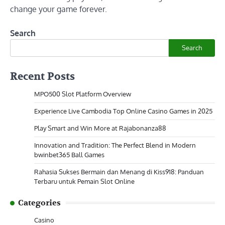
change your game forever.
Search
Search
Recent Posts
MPO500 Slot Platform Overview
Experience Live Cambodia Top Online Casino Games in 2025
Play Smart and Win More at Rajabonanza88
Innovation and Tradition: The Perfect Blend in Modern
bwinbet365 Ball Games
Rahasia Sukses Bermain dan Menang di Kiss918: Panduan
Terbaru untuk Pemain Slot Online
Categories
Casino