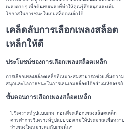
เพลงต่าง ๆ เพื่อค้นพบเพลงที่ทำให้คุณรู้สึกสนุกและเพิ่ม
โอกาสในการชนะในเกมสล็อตเหล็กได้
เคล็ดลับการเลือกเพลงสล็อต
เหล็กให้ดี
ประโยชน์ของการเลือกเพลงสล็อตเหล็ก
การเลือกเพลงสล็อตเหล็กที่เหมาะสมสามารถช่วยเพิ่มความ
สนุกและโอกาสชนะในการเล่นเกมสล็อตได้อย่างมหัศจรรย์
ขั้นตอนการเลือกเพลงสล็อตเหล็ก
วิเคราะห์รูปแบบเกม: ก่อนที่จะเลือกเพลงสล็อตเหล็ก
ควรทำการวิเคราะห์รูปแบบของเกมให้ประมาณเพื่อทราบ
ว่าเพลงใดเหมาะสมกับเกมนั้นๆ