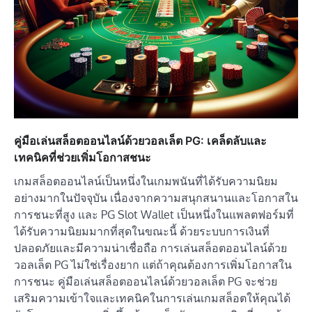
คู่มือเล่นสล็อตออนไลน์ด้วยวอลเล็ต PG: เคล็ดลับและ
เทคนิคที่ช่วยเพิ่มโอกาสชนะ
เกมสล็อตออนไลน์เป็นหนึ่งในเกมพนันที่ได้รับความนิยม
อย่างมากในปัจจุบัน เนื่องจากความสนุกสนานและโอกาสใน
การชนะที่สูง และ PG Slot Wallet เป็นหนึ่งในแพลตฟอร์มที่
ได้รับความนิยมมากที่สุดในขณะนี้ ด้วยระบบการเงินที่
ปลอดภัยและมีความน่าเชื่อถือ การเล่นสล็อตออนไลน์ด้วย
วอลเล็ต PG ไม่ใช่เรื่องยาก แต่ถ้าคุณต้องการเพิ่มโอกาสใน
การชนะ คู่มือเล่นสล็อตออนไลน์ด้วยวอลเล็ต PG จะช่วย
เสริมความเข้าใจและเทคนิคในการเล่นเกมสล็อตให้คุณได้