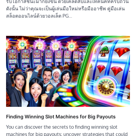
รับโอกาสชนะมากยิ่งขึ้น ด้วยเคล็ดลับและเทคนิคที่ครบถ้วน
ดังนั้น ไม่ว่าคุณจะเป็นผู้เล่นมือใหม่หรือมืออาชีพ คู่มือเล่น
สล็อตออนไลน์ด้วยวอลเล็ต PG…
Finding Winning Slot Machines for Big Payouts
You can discover the secrets to finding winning slot
machines for big payouts; uncover strategies that could