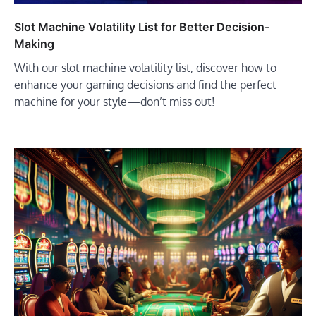
Slot Machine Volatility List for Better Decision-
Making
With our slot machine volatility list, discover how to
enhance your gaming decisions and find the perfect
machine for your style—don’t miss out!