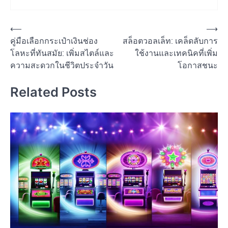
Post
⟵
⟶
คู่มือเลือกกระเป๋าเงินช่อง
สล็อตวอลเล็ท: เคล็ดลับการ
navigation
โลหะที่ทันสมัย: เพิ่มสไตล์และ
ใช้งานและเทคนิคที่เพิ่ม
ความสะดวกในชีวิตประจำวัน
โอกาสชนะ
Related Posts