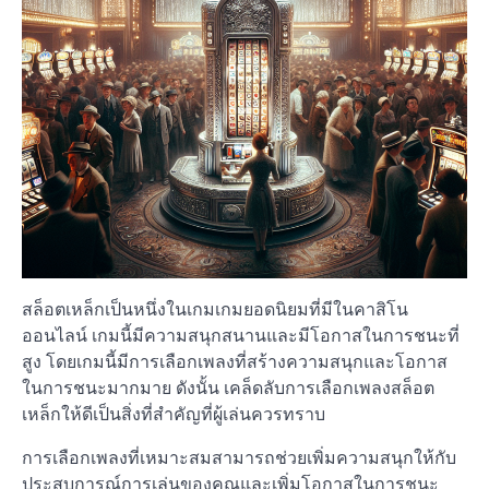
สล็อตเหล็กเป็นหนึ่งในเกมเกมยอดนิยมที่มีในคาสิโน
ออนไลน์ เกมนี้มีความสนุกสนานและมีโอกาสในการชนะที่
สูง โดยเกมนี้มีการเลือกเพลงที่สร้างความสนุกและโอกาส
ในการชนะมากมาย ดังนั้น เคล็ดลับการเลือกเพลงสล็อต
เหล็กให้ดีเป็นสิ่งที่สำคัญที่ผู้เล่นควรทราบ
การเลือกเพลงที่เหมาะสมสามารถช่วยเพิ่มความสนุกให้กับ
ประสบการณ์การเล่นของคุณและเพิ่มโอกาสในการชนะ