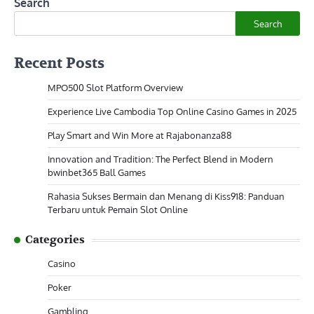
Search
Search
Recent Posts
MPO500 Slot Platform Overview
Experience Live Cambodia Top Online Casino Games in 2025
Play Smart and Win More at Rajabonanza88
Innovation and Tradition: The Perfect Blend in Modern
bwinbet365 Ball Games
Rahasia Sukses Bermain dan Menang di Kiss918: Panduan
Terbaru untuk Pemain Slot Online
Categories
Casino
Poker
Gambling