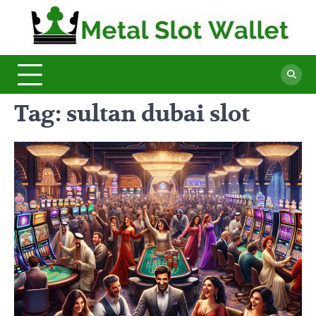
Skip
to
Me
Trus
content
Slot
Sl
Walle
Wa
Tag:
sultan dubai slot