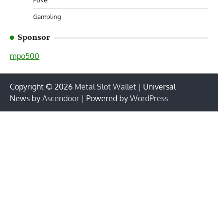
Poker
Gambling
Sponsor
mpo500
Copyright © 2026
Metal Slot Wallet
| Universal
News by
Ascendoor
| Powered by
WordPress
.