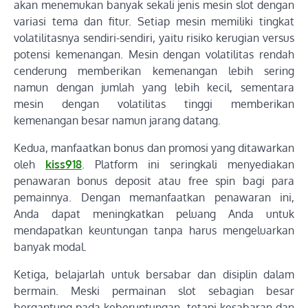
akan menemukan banyak sekali jenis mesin slot dengan
variasi tema dan fitur. Setiap mesin memiliki tingkat
volatilitasnya sendiri-sendiri, yaitu risiko kerugian versus
potensi kemenangan. Mesin dengan volatilitas rendah
cenderung memberikan kemenangan lebih sering
namun dengan jumlah yang lebih kecil, sementara
mesin dengan volatilitas tinggi memberikan
kemenangan besar namun jarang datang.
Kedua, manfaatkan bonus dan promosi yang ditawarkan
oleh
kiss918
. Platform ini seringkali menyediakan
penawaran bonus deposit atau free spin bagi para
pemainnya. Dengan memanfaatkan penawaran ini,
Anda dapat meningkatkan peluang Anda untuk
mendapatkan keuntungan tanpa harus mengeluarkan
banyak modal.
Ketiga, belajarlah untuk bersabar dan disiplin dalam
bermain. Meski permainan slot sebagian besar
bergantung pada keberuntungan, tetapi kesabaran dan