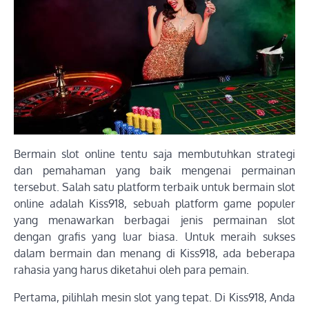
Bermain slot online tentu saja membutuhkan strategi
dan pemahaman yang baik mengenai permainan
tersebut. Salah satu platform terbaik untuk bermain slot
online adalah Kiss918, sebuah platform game populer
yang menawarkan berbagai jenis permainan slot
dengan grafis yang luar biasa. Untuk meraih sukses
dalam bermain dan menang di Kiss918, ada beberapa
rahasia yang harus diketahui oleh para pemain.
Pertama, pilihlah mesin slot yang tepat. Di Kiss918, Anda